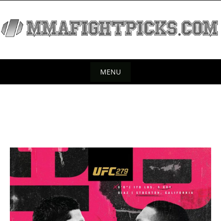
S
k
i
p
t
o
MENU
c
S
o
k
n
t
i
e
p
n
t
t
o
c
o
n
t