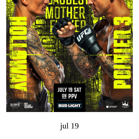
e
n
t
jul 19