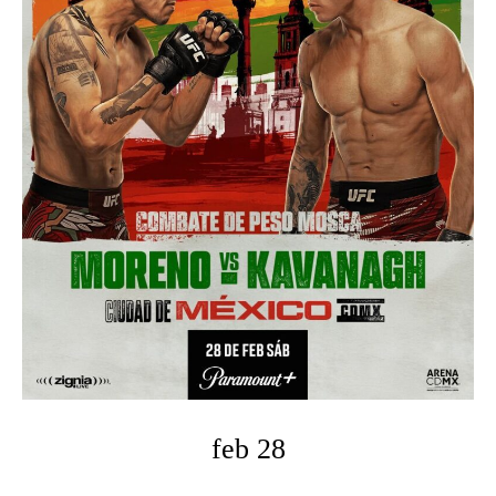
e
n
t
feb 28