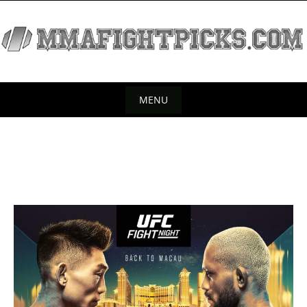
S
k
i
p
t
o
MENU
c
S
o
k
n
t
i
e
p
n
t
t
o
c
o
n
t